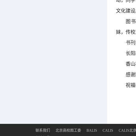
动，同学
文化建设
图书
妹，传校
书刊
长阳
香山
感谢
祝福
联系我们
北京高校图工委
BALIS
CALIS
CALIS