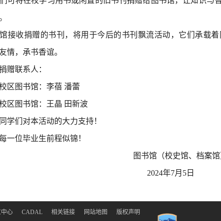
们可将在校学习用书或闲置的旧书刊捐赠给图书馆，让知识与
。
馆接收捐赠的书刊，将用于今后的书刊飘流活动，它们承载着
友情，承书香谊。
捐赠联系人：
校区图书馆：李蓓 潘蕾
校区图书馆：王晶 田新波
同学们对本活动的大力支持！
每一位毕业生前程似锦！
图书馆（校史馆、档案馆
2024年7月5日
北京中心
CADAL
相关链接
网站地图
版权声明